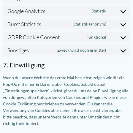
service
Consent
complianz
to
Google Analytics
Statistik
service
Consent
google-
to
Burst Statistics
Statistik (anonym)
fonts
service
Consent
google-
to
GDPR Cookie Consent
Funktional
analytics
service
Consent
burst-
to
Sonstiges
Zweck wird noch ermittelt
statistics
service
Consent
gdpr-
to
7. Einwilligung
cookie-
service
consent
sonstiges
Wenn du unsere Website das erste Mal besuchst, zeigen wir dir ein
Pop-Up mit einer Erklärung über Cookies. Sobald du auf
„Einstellungen speichern“ klickst, gibst du uns deine Einwilligung alle
von dir gewählten Kategorien von Cookies und Plugins wie in dieser
Cookie-Erklärung beschrieben zu verwenden. Du kannst die
Verwendung von Cookies über deinen Browser deaktivieren, aber
bitte beachte, dass unsere Website dann unter Umständen nicht
richtig funktioniert.