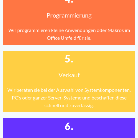
Programmierung
Wir programmieren kleine Anwendungen oder Makros im
Office Umfeld für sie.
5.
Verkauf
Wir beraten sie bei der Auswahl von Systemkomponenten,
PC’s oder ganzer Server-Systeme und beschaffen diese
schnell und zuverlässig.
6.