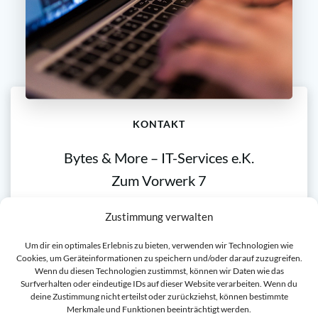
KONTAKT
Bytes & More – IT-Services e.K.
Zum Vorwerk 7
21614 Buxtehude
Zustimmung verwalten
Um dir ein optimales Erlebnis zu bieten, verwenden wir Technologien wie
Cookies, um Geräteinformationen zu speichern und/oder darauf zuzugreifen.
info@bytesandmore.de
Wenn du diesen Technologien zustimmst, können wir Daten wie das
Surfverhalten oder eindeutige IDs auf dieser Website verarbeiten. Wenn du
deine Zustimmung nicht erteilst oder zurückziehst, können bestimmte
Telefon: 0173/209 73 63
Merkmale und Funktionen beeinträchtigt werden.